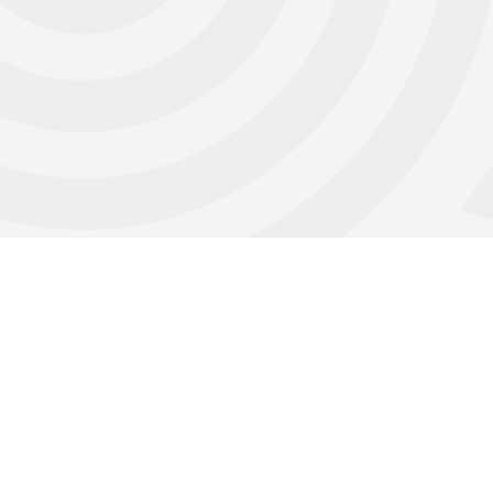
Ouvert à tous !
L’ANB propose en saison estivale des croisières
en Atlantique à tous les bateaux de Port
Bourgenay et de Jard sur Mer. Cela grâce au
relais des organisations
portuaires.